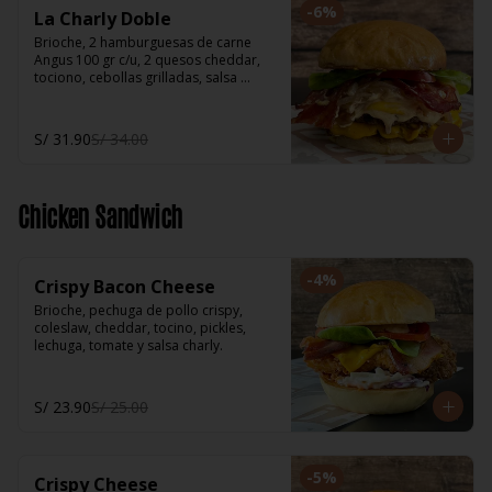
-
6
%
La Charly Doble
Brioche, 2 hamburguesas de carne 
Angus 100 gr c/u, 2 quesos cheddar, 
tociono, cebollas grilladas, salsa 
Charly, salsa BBQ, pickles, lechuga, 
tomate.
S/ 31.90
S/ 34.00
Chicken Sandwich
-
4
%
Crispy Bacon Cheese
Brioche, pechuga de pollo crispy, 
coleslaw, cheddar, tocino, pickles, 
lechuga, tomate y salsa charly.
S/ 23.90
S/ 25.00
-
5
%
Crispy Cheese