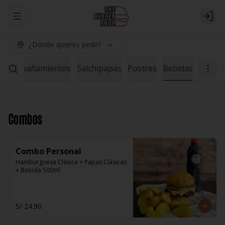
Abrir menu de navegación
Logi
¿Dónde quieres pedir?
Acompañamientos
Salchipapas
Postres
Bebidas
Combos
Combo Personal
Hamburguesa Clásica + Papas Clásicas 
+ Bebida 500ml
S/ 24.90