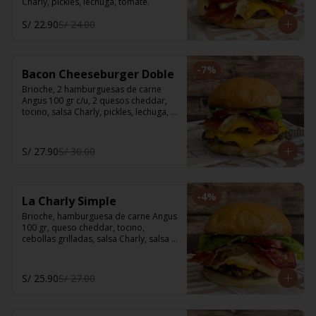
Charly, pickles, lechuga, tomate.
S/ 22.90
S/ 24.00
-
7
%
Bacon Cheeseburger Doble
Brioche, 2 hamburguesas de carne 
Angus 100 gr c/u, 2 quesos cheddar, 
tocino, salsa Charly, pickles, lechuga, 
tomate.
S/ 27.90
S/ 30.00
-
4
%
La Charly Simple
Brioche, hamburguesa de carne Angus 
100 gr, queso cheddar, tocino, 
cebollas grilladas, salsa Charly, salsa 
BBQ, pickles, lechuga, tomate.
S/ 25.90
S/ 27.00