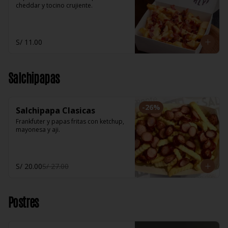
cheddar y tocino crujiente.
S/ 11.00
Salchipapas
-
26
%
Salchipapa Clasicas
Frankfuter y papas fritas con ketchup, 
mayonesa y aji.
S/ 20.00
S/ 27.00
Postres