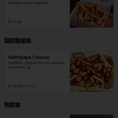
cheddar y tocino crujiente.
S/ 11.00
Salchipapas
-
26
%
Salchipapa Clasicas
Frankfuter y papas fritas con ketchup, 
mayonesa y aji.
S/ 20.00
S/ 27.00
Postres