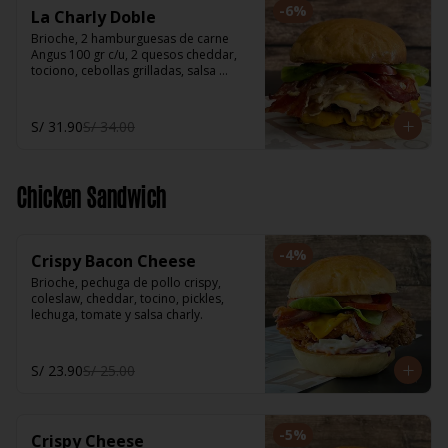
-
6
%
La Charly Doble
Brioche, 2 hamburguesas de carne 
Angus 100 gr c/u, 2 quesos cheddar, 
tociono, cebollas grilladas, salsa 
Charly, salsa BBQ, pickles, lechuga, 
tomate.
S/ 31.90
S/ 34.00
Chicken Sandwich
-
4
%
Crispy Bacon Cheese
Brioche, pechuga de pollo crispy, 
coleslaw, cheddar, tocino, pickles, 
lechuga, tomate y salsa charly.
S/ 23.90
S/ 25.00
-
5
%
Crispy Cheese