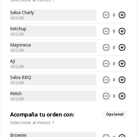
Salsa Charly
0
+
S/ 3.00
Ketchup
0
S/ 5.00
+
S/ 2.00
Mayonesa
0
+
S/ 2.00
Ají
0
+
S/ 2.00
Salsa BBQ
0
+
S/ 3.00
Relish
0
+
S/ 3.00
Conócenos
Acompaña tu orden con:
Opcional
Seleccione al menos 1
Zona de Delivery
Términos y condiciones
Brownie