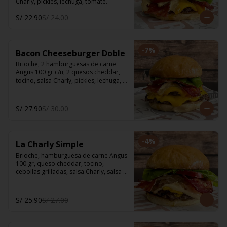
Charly, pickles, lechuga, tomate.
S/ 22.90
S/ 24.00
-
7
%
Bacon Cheeseburger Doble
Brioche, 2 hamburguesas de carne 
Angus 100 gr c/u, 2 quesos cheddar, 
tocino, salsa Charly, pickles, lechuga, 
tomate.
S/ 27.90
S/ 30.00
-
4
%
La Charly Simple
Brioche, hamburguesa de carne Angus 
100 gr, queso cheddar, tocino, 
cebollas grilladas, salsa Charly, salsa 
BBQ, pickles, lechuga, tomate.
S/ 25.90
S/ 27.00