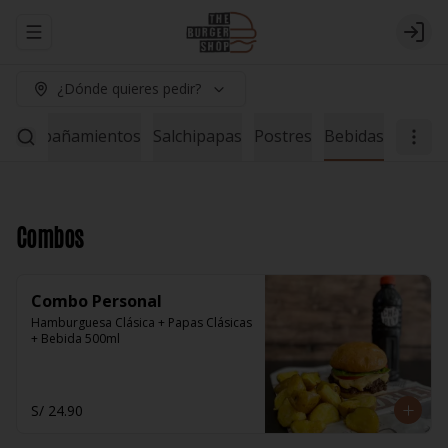
Abrir menu de navegación
Logi
¿Dónde quieres pedir?
Acompañamientos
Salchipapas
Postres
Bebidas
Combos
Combo Personal
Hamburguesa Clásica + Papas Clásicas 
+ Bebida 500ml
S/ 24.90