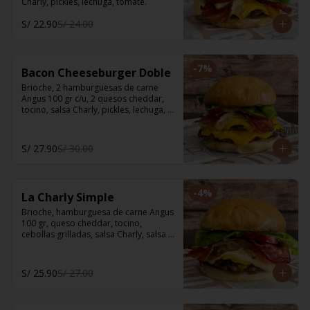
Charly, pickles, lechuga, tomate.
S/ 22.90
S/ 24.00
-
7
%
Bacon Cheeseburger Doble
Brioche, 2 hamburguesas de carne 
Angus 100 gr c/u, 2 quesos cheddar, 
tocino, salsa Charly, pickles, lechuga, 
tomate.
S/ 27.90
S/ 30.00
-
4
%
La Charly Simple
Brioche, hamburguesa de carne Angus 
100 gr, queso cheddar, tocino, 
cebollas grilladas, salsa Charly, salsa 
BBQ, pickles, lechuga, tomate.
S/ 25.90
S/ 27.00