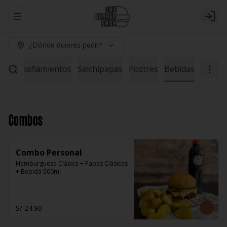
Abrir menu de navegación
Logi
¿Dónde quieres pedir?
Acompañamientos
Salchipapas
Postres
Bebidas
Combos
Combo Personal
Hamburguesa Clásica + Papas Clásicas 
+ Bebida 500ml
S/ 24.90