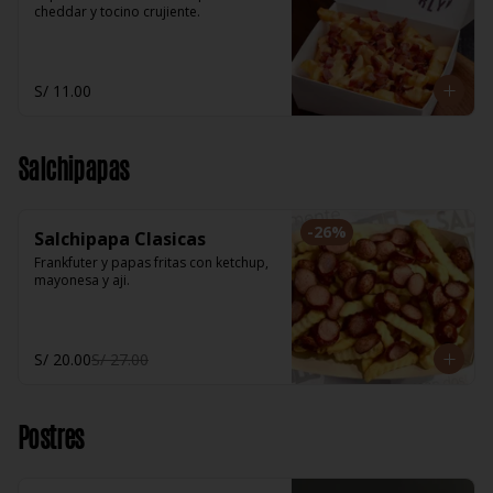
cheddar y tocino crujiente.
S/ 11.00
Salchipapas
-
26
%
Salchipapa Clasicas
Frankfuter y papas fritas con ketchup, 
mayonesa y aji.
S/ 20.00
S/ 27.00
Postres