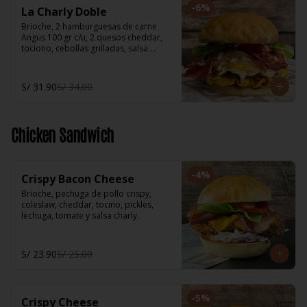
-
6
%
La Charly Doble
Brioche, 2 hamburguesas de carne 
Angus 100 gr c/u, 2 quesos cheddar, 
tociono, cebollas grilladas, salsa 
Charly, salsa BBQ, pickles, lechuga, 
tomate.
S/ 31.90
S/ 34.00
Chicken Sandwich
-
4
%
Crispy Bacon Cheese
Brioche, pechuga de pollo crispy, 
coleslaw, cheddar, tocino, pickles, 
lechuga, tomate y salsa charly.
S/ 23.90
S/ 25.00
-
5
%
Crispy Cheese